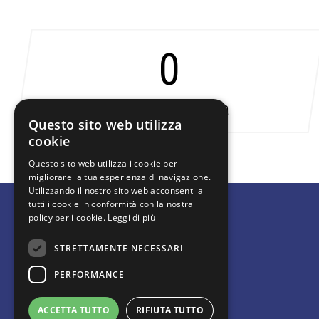
0
anni di esperienza
Questo sito web utilizza
cookie
Questo sito web utilizza i cookie per
migliorare la tua esperienza di navigazione.
Utilizzando il nostro sito web acconsenti a
tutti i cookie in conformità con la nostra
policy per i cookie.
Leggi di più
Studio Amadei srl
STRETTAMENTE NECESSARI
PERFORMANCE
Via Dorando Pietri, 17 Carpi (MO) 41012
059681282
ACCETTA TUTTO
RIFIUTA TUTTO