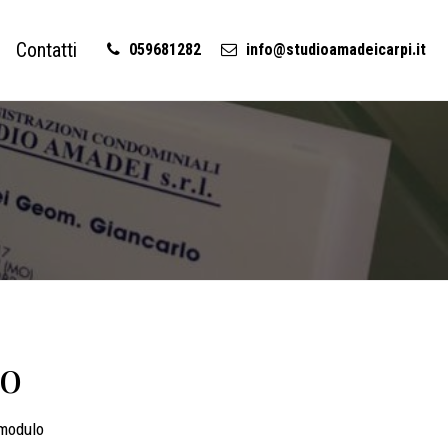
Contatti
059681282
info@studioamadeicarpi.it
vo
 modulo